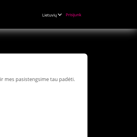
Prisijunk
Lietuvių
ir mes pasistengsime tau padėti.