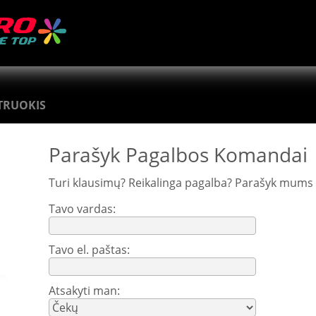
TRUOKIS
Parašyk Pagalbos Komandai
Turi klausimų? Reikalinga pagalba? Parašyk mums 
Tavo vardas:
Tavo el. paštas:
Atsakyti man: