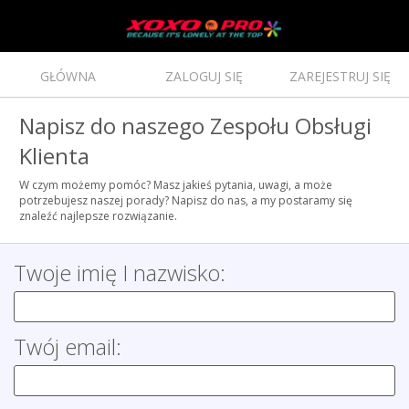
GŁÓWNA
ZALOGUJ SIĘ
ZAREJESTRUJ SIĘ
Napisz do naszego Zespołu Obsługi
Klienta
W czym możemy pomóc? Masz jakieś pytania, uwagi, a może
potrzebujesz naszej porady? Napisz do nas, a my postaramy się
znaleźć najlepsze rozwiązanie.
Twoje imię I nazwisko:
Twój email: